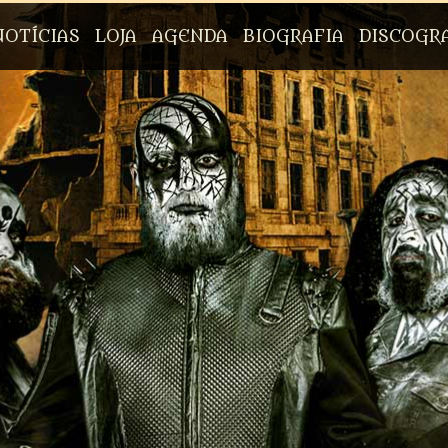
NOTÍCIAS
LOJA
AGENDA
BIOGRAFIA
DISCOGR